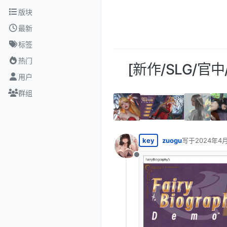
跳转至内容
版块
最新
标签
热门
[新作/SLG/官中/步
用户
群组
key
zuogu
写于
2024年4月
最后由 编辑
离线