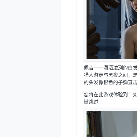
佩吉——潇洒凌冽的白
猎人游走与黑夜之间，
的头发像银色的子弹直
您将在此游戏体验到：
键跳过