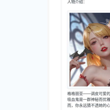
人物介绍：
格格丽亚——调皮可爱
吸血鬼是一群神秘而优
而，你永远猜不透她的