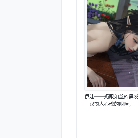
伊娃——媚眼如丝的黑
一双摄人心魂的眼睛，