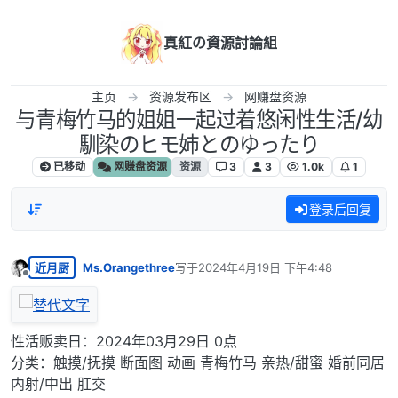
跳转至内容
真紅の資源討論組
主页
资源发布区
网赚盘资源
与青梅竹马的姐姐一起过着悠闲性生活/幼
馴染のヒモ姉とのゆったり
已移动
网赚盘资源
资源
3
3
1.0k
1
登录后回复
近月厨
Ms.Orangethree
写于
2024年4月19日 下午4:48
最后由 编辑
离线
性活贩卖日：2024年03月29日 0点
分类：触摸/抚摸 断面图 动画 青梅竹马 亲热/甜蜜 婚前同居
内射/中出 肛交