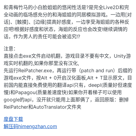
和青梅竹马的小白脸姐姐的悠闲性活是?是完全Live2D和完
全动画的临场感充分的和海姐姐的同居模拟游戏。一边用[对
话]、[触摸]、[边缘]提高好感度，一边享受海姐姐的各种反
应吧!根据好感度和状态，海姐的反应也会改变!继续调情的
话，作为男人的责任可能会被追究!?
注意：
直接点击exe文件启动机翻，游戏目录不要有中文，Unity游
戏实时机翻的,如果你那里没有汉化,
先运行ReiPatcher.exe，再运行带（patch and run）后缀的
游戏exe文件，按Alt + 0开启汉化面板,Alt + T显示原文，目
前国内能直接免费使用的翻译api只有，deepl(质量好但速度
慢)和Papagou(质量差速度快)如果你开着梯子可以使用
google的api，没开就只能用上面那俩了，返回原版：删掉
ReiPatcher和AutoTranslator文件夹
度盘下载
解压码himengzhan.com