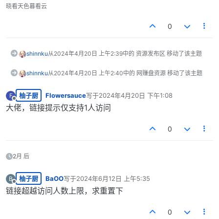
晓看天色暮看云
0
shinnku
从
2024年4月20日 上午2:39
中的 资源发布区 移动了该主题
shinnku
从
2024年4月20日 上午2:40
中的 网赚盘资源 移动了该主题
柚子厨
Flowersauce
写于
2024年4月20日 下午1:08
F
最后由 编辑
离线
大佬，链接提示仅支持1人访问
0
2月 后
柚子厨
BaOO
写于
2024年6月12日 上午5:35
B
最后由 编辑
离线
链接超越访问人数上限，求重置下
0