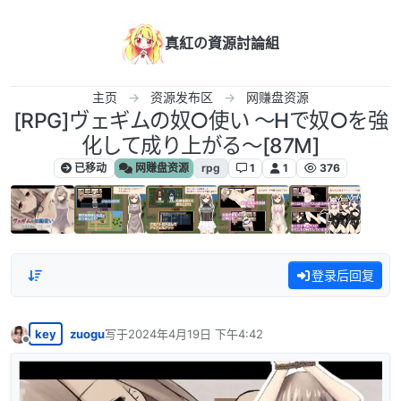
跳转至内容
真紅の資源討論組
主页
资源发布区
网赚盘资源
[RPG]ヴェギムの奴○使い ～Hで奴○を強
化して成り上がる～[87M]
已移动
网赚盘资源
rpg
1
1
376
登录后回复
key
zuogu
写于
2024年4月19日 下午4:42
最后由 编辑
离线