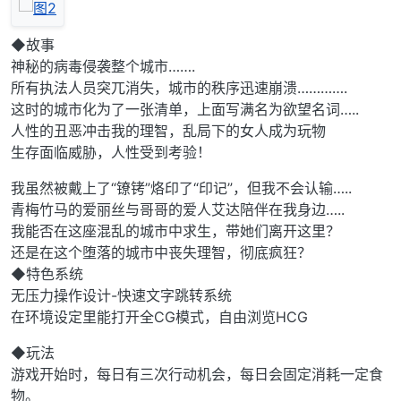
◆故事
神秘的病毒侵袭整个城市…….
所有执法人员突兀消失，城市的秩序迅速崩溃………….
这时的城市化为了一张清单，上面写满名为欲望名词…..
人性的丑恶冲击我的理智，乱局下的女人成为玩物
生存面临威胁，人性受到考验！
我虽然被戴上了“镣铐”烙印了“印记”，但我不会认输…..
青梅竹马的爱丽丝与哥哥的爱人艾达陪伴在我身边…..
我能否在这座混乱的城市中求生，带她们离开这里？
还是在这个堕落的城市中丧失理智，彻底疯狂？
◆特色系统
无压力操作设计-快速文字跳转系统
在环境设定里能打开全CG模式，自由浏览HCG
◆玩法
游戏开始时，每日有三次行动机会，每日会固定消耗一定食
物。