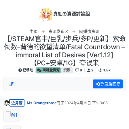
跳转至内容
真紅の資源討論組
主页
资源发布区
网赚盘资源
【/STEAM官中/巨乳/步兵/多P/更新】索命
倒数-背德的欲望清单/Fatal Countdown –
immoral List of Desires [Ver1.12]
【PC+安卓/1G】夸误来
已移动
网赚盘资源
资源
9
2
1.8k
登录后回复
近月厨
Ms.Orangethree
写于
2024年4月19日 下午3:08
最后由 编辑
离线