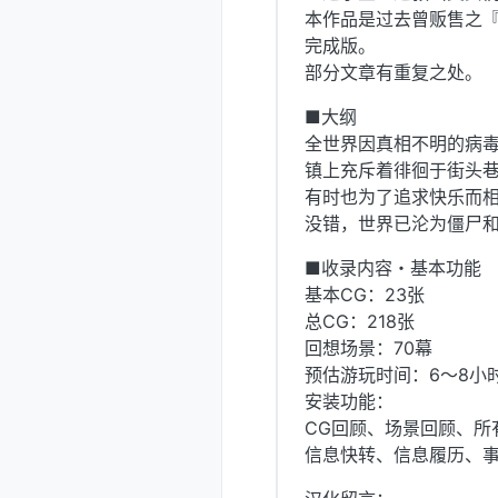
本作品是过去曾贩售之『Th
完成版。
部分文章有重复之处。
■大纲
全世界因真相不明的病
镇上充斥着徘徊于街头
有时也为了追求快乐而
没错，世界已沦为僵尸
■收录内容・基本功能
基本CG：23张
总CG：218张
回想场景：70幕
预估游玩时间：6～8小
安装功能：
CG回顾、场景回顾、所
信息快转、信息履历、