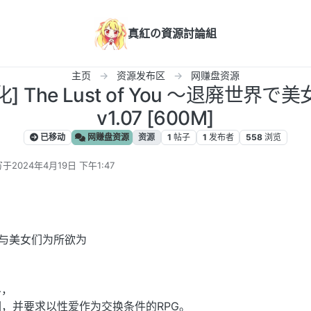
真紅の資源討論組
主页
资源发布区
网赚盘资源
汉化] The Lust of You ～退廃世
v1.07 [600M]
已移动
网赚盘资源
资源
1
帖子
1
发布者
558
浏览
写于
2024年4月19日 下午1:47
最后由 编辑
与美女们为所欲为
界，
，并要求以性爱作为交换条件的RPG。