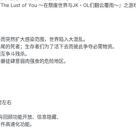
e Lust of You ～在颓废世界与JK・OL们翻云覆雨～』之
毒而突然扩大感染范围，世界陷入大混乱。
巷尾的死者；生存者们为了活下去而彼此争夺必需物资。
相互争斗残杀。
和暴徒肆意弱肉强食的危险地区。
时左右
有回顾功能开放、信息隐藏、
事件高速化功能。