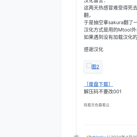
汉化留言：
这两天热感冒难受得死
翻，
于是抽空拿sakura
汉化方式是用的Mtoo
如果遇到没有加载汉化的情
感谢汉化
［度盘下载］
解压码不要改001
晓看天色暮看云