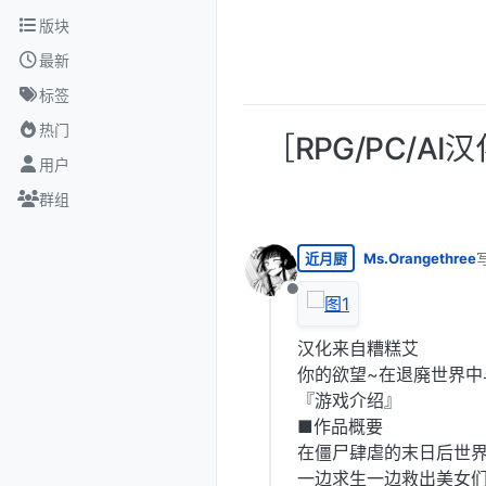
跳转至内容
版块
最新
标签
热门
［RPG/PC/AI
用户
群组
近月厨
Ms.Orangethree
离线
汉化来自糟糕艾
你的欲望~在退廃世界中
『游戏介绍』
■作品概要
在僵尸肆虐的末日后世
一边求生一边救出美女们