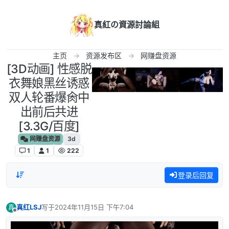
跳转至内容
真紅の資源討論組
主页
资源发布区
网赚盘资源
[3D动画] 性感脱
衣舞娘黑丝诱惑
双人轮番爆肏中
出前后共进
[3.3G/百度]
网赚盘资源
3d
1
1
222
登录后回复
真红LSJ
写于
2024年11月15日 下午7:04
真
最后由 编辑
离线