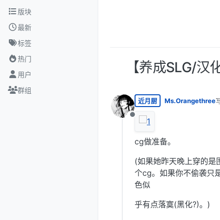
跳转至内容
版块
最新
标签
热门
【养成SLG/汉
用户
群组
近月厨
Ms.Orangethree
离线
cg做准备。
(如果她昨天晚上穿的是
个cg。如果你不偷袭只
色似
乎有点落寞(黑化?)。)