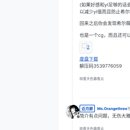
(如果好感和yl足够的
以减少yl值而且防止希尔
回来之后你会发现希尔
也是一个cg，而且还可
度盘下载
解压码3539776059
晓看天色暮看云
近月厨
Ms.Orangethree
简介有点问题，无伤大
离线
晓看天色暮看云