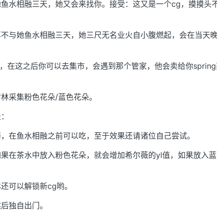
鱼水相融三天，她又会来找你。接受：这又是一个cg，摸摸头
。
再不与她鱼水相融三天，她三尺无名业火自小腹燃起，会在当天
话，在这之后你可以去集市，会遇到那个管家，他会卖给你sprin
林采集粉色花朵/蓝色花朵。
法：
药，在鱼水相融之前可以吃，至于效果还请诸位自己尝试。
果在茶水中放入粉色花朵，就会增加希尔薇的yl值，如果放入蓝
还可以解锁新cg哟。
然后独自出门。