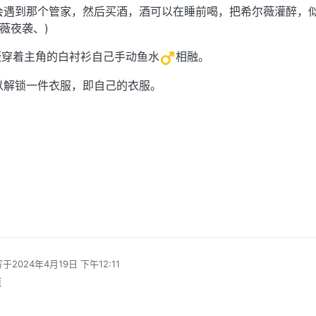
话会遇到那个管家，然后买酒，酒可以在睡前喝，把希尔薇灌醉，
薇夜袭、)
薇穿着主角的白衬衫自己手动鱼水
相融。
以解锁一件衣服，即自己的衣服。
写于
2024年4月19日 下午12:11
最后由 编辑
雅