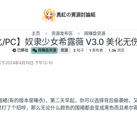
真紅の資源討論組
主页
资源发布区
网赚盘资源
化/PC】奴隶少女希露薇 V3.0 美化无
已移动
网赚盘资源
资源
2
帖子
1
发布者
1.3k
浏览
写于
2024年4月19日 下午12:10
最后由 编辑
围裙(有的版本是睡衣)，第二天早起，你可以选择背后偷袭她，
是打了个招呼，那么无论什么颜色的围裙都会变成黑色而且希尔