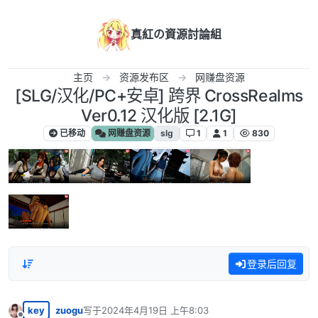
跳转至内容
真紅の資源討論組
主页
资源发布区
网赚盘资源
[SLG/汉化/PC+安卓] 跨界 CrossRealms
Ver0.12 汉化版 [2.1G]
已移动
网赚盘资源
slg
1
1
830
登录后回复
key
zuogu
写于
2024年4月19日 上午8:03
最后由 编辑