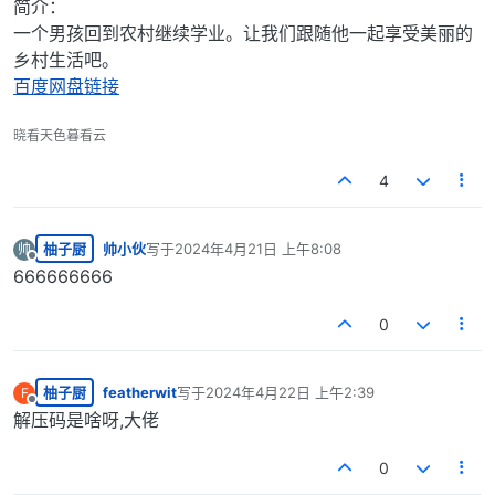
简介：
一个男孩回到农村继续学业。让我们跟随他一起享受美丽的
乡村生活吧。​
百度网盘链接
晓看天色暮看云
4
柚子厨
帅小伙
写于
2024年4月21日 上午8:08
帅
最后由 编辑
离线
666666666
0
柚子厨
featherwit
写于
2024年4月22日 上午2:39
F
最后由 编辑
离线
解压码是啥呀,大佬
0