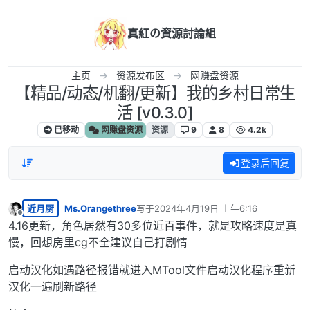
跳转至内容
真紅の資源討論組
主页
资源发布区
网赚盘资源
【精品/动态/机翻/更新】我的乡村日常生
活 [v0.3.0]
已移动
网赚盘资源
资源
9
8
4.2k
登录后回复
近月厨
Ms.Orangethree
写于
2024年4月19日 上午6:16
最后由 编辑
离线
4.16更新，角色居然有30多位近百事件，就是攻略速度是真
慢，回想房里cg不全建议自己打剧情
启动汉化如遇路径报错就进入MTool文件启动汉化程序重新
汉化一遍刷新路径