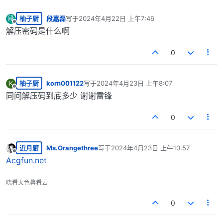
柚子厨
段嘉磊
写于
2024年4月22日 上午7:46
段
最后由 编辑
离线
解压密码是什么啊
0
柚子厨
korn001122
写于
2024年4月23日 上午8:07
K
最后由 编辑
离线
同问解压码到底多少 谢谢雷锋
0
近月厨
Ms.Orangethree
写于
2024年4月23日 上午10:57
最后由 编辑
离线
Acgfun.net
晓看天色暮看云
0