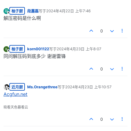
柚子厨
段嘉磊
写于
2024年4月22日 上午7:46
段
最后由 编辑
离线
解压密码是什么啊
0
柚子厨
korn001122
写于
2024年4月23日 上午8:07
K
最后由 编辑
离线
同问解压码到底多少 谢谢雷锋
0
近月厨
Ms.Orangethree
写于
2024年4月23日 上午10:57
最后由 编辑
离线
Acgfun.net
晓看天色暮看云
0