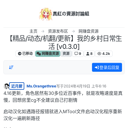
跳转至内容
真紅の資源討論組
主页
资源发布区
网赚盘资源
【精品/动态/机翻/更新】我的乡村日常生
活 [v0.3.0]
已移动
网赚盘资源
资源
9
8
4.2k
登录后回复
近月厨
Ms.Orangethree
写于
2024年4月19日 上午6:16
最后由 编辑
离线
4.16更新，角色居然有30多位近百事件，就是攻略速度是真
慢，回想房里cg不全建议自己打剧情
启动汉化如遇路径报错就进入MTool文件启动汉化程序重新
汉化一遍刷新路径