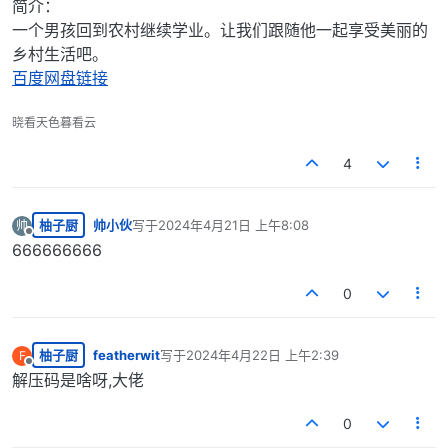
简介：
一个男孩回到农村继续学业。让我们跟随他一起享受美丽的
乡村生活吧。​
百度网盘链接
晓看天色暮看云
4
柚子厨
帅小伙
写于
2024年4月21日 上午8:08
帅
最后由 编辑
离线
666666666
0
柚子厨
featherwit
写于
2024年4月22日 上午2:39
F
最后由 编辑
离线
解压码是啥呀,大佬
0