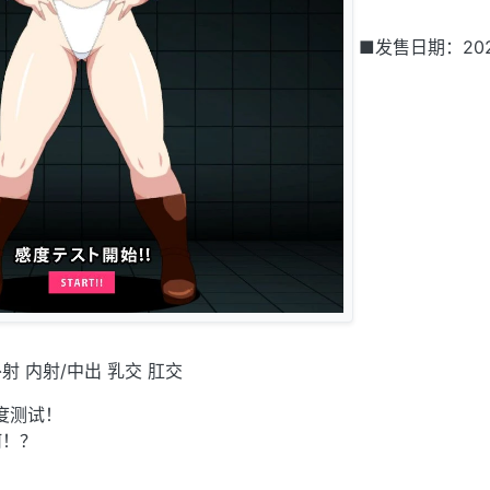
■发售日期：202
射 内射/中出 乳交 肛交
度测试！
何！？
！