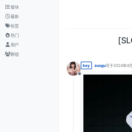
跳转至内容
版块
最新
标签
热门
[SL
用户
群组
key
zuogu
写于
2024年4月
最后由 编辑
离线