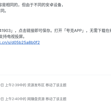
容是相同的，但由于不同的安卓设备，
不同。
41903」，点击链接即可保存。打开「夸克APP」，无需下载在
支持电视投屏。
rk.cn/s/d05b25a8b0f2
0日 上午2:39
中的 资源发布区 移动了该主题
0日 上午2:40
中的 网赚盘资源 移动了该主题