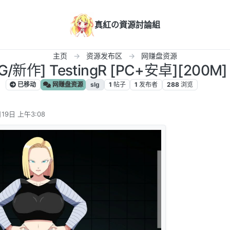
真紅の資源討論組
主页
资源发布区
网赚盘资源
G/新作] TestingR [PC+安卓][200M]
已移动
网赚盘资源
slg
1
帖子
1
发布者
288
浏览
19日 上午3:08