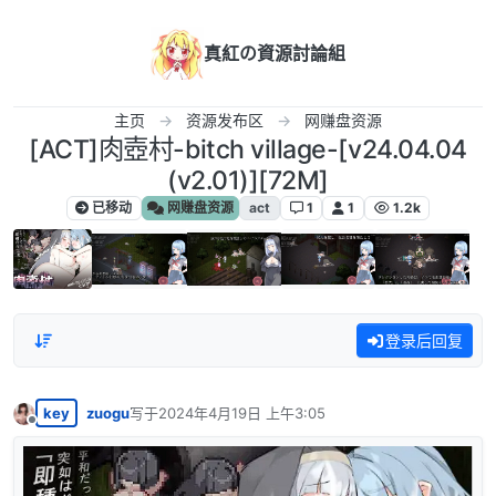
跳转至内容
真紅の資源討論組
主页
资源发布区
网赚盘资源
[ACT]肉壺村-bitch village-[v24.04.04
(v2.01)][72M]
已移动
网赚盘资源
act
1
1
1.2k
登录后回复
key
zuogu
写于
2024年4月19日 上午3:05
最后由 编辑
离线