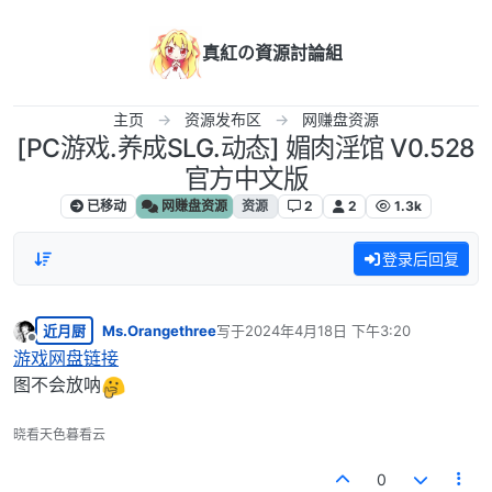
跳转至内容
真紅の資源討論組
主页
资源发布区
网赚盘资源
[PC游戏.养成SLG.动态] 媚肉淫馆 V0.528
官方中文版
已移动
网赚盘资源
资源
2
2
1.3k
登录后回复
近月厨
Ms.Orangethree
写于
2024年4月18日 下午3:20
最后由 编辑
离线
游戏网盘链接
图不会放呐
晓看天色暮看云
0