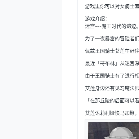
游戏里你可以对女骑士羞
游戏介绍：
迷宫---魔王时代的遗
为了一夜暴富的冒险者
佩兹王国骑士艾莲在赶
最近「哥布林」从迷宫
由于王国骑士有了进行
艾莲身边还有见习魔法
「在那丘陵的后面可以
艾莲语莉利娅快马加鞭