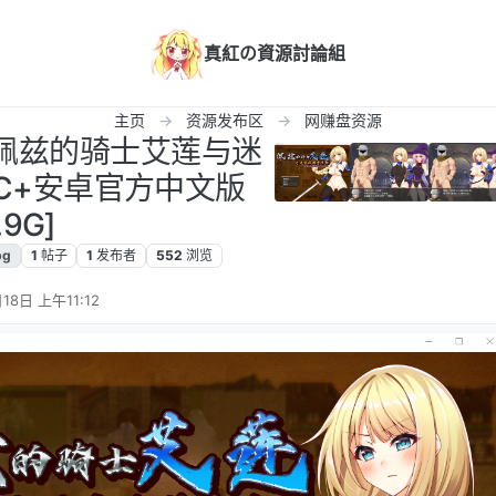
真紅の資源討論組
主页
资源发布区
网赚盘资源
] 佩兹的骑士艾莲与迷
C+安卓官方中文版
.9G]
pg
1
帖子
1
发布者
552
浏览
18日 上午11:12