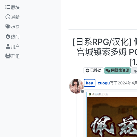
跳转至内容
版块
最新
标签
热门
[日系RPG/汉化
用户
宫城镇索多姆 P
群组
[1
已移动
网赚盘资源
r
key
zuogu
写于
2024年4月
最后由 编辑
离线