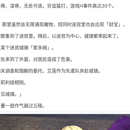
辱、凌辱，无处可逃，穷追猛打，游戏H事件高达30个。
迹。那里虽然会无限涌现魔物，但同时迷宫里也会出现「财宝」，
们聚集到了迷宫里。随后，以迷宫为中心，城镇繁荣起来了。
往某个迷宫城镇「索多姆」。
深处来到了外面，对居民造成了危害。
相关调查和围剿的委托，艾莲作为先遣队奔赴城镇。
师莉利娅相陪。
看见城镇。」
，要一鼓作气越过丘陵。