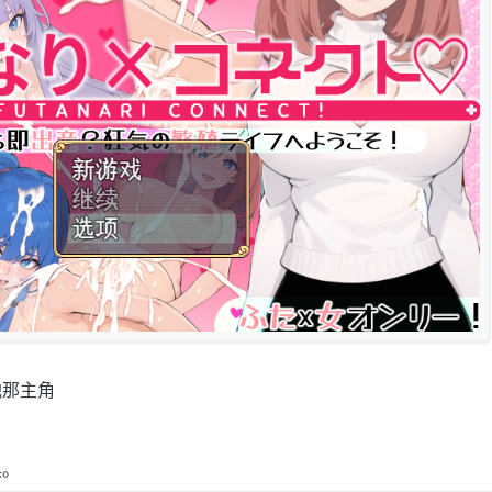
他那主角
具。