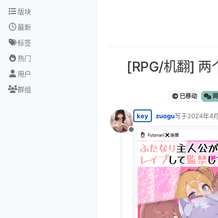
跳转至内容
版块
最新
标签
热门
[RPG/机翻]
用户
群组
已移动
网
key
zuogu
写于
2024年4月
最后由 编辑
离线