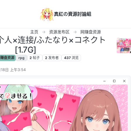
真紅の資源討論組
主页
资源发布区
网赚盘资源
 两个人×连接/ふたなり×コネクト
[1.7G]
赚盘资源
rpg
2
帖子
2
发布者
437
浏览
18日 上午3:54