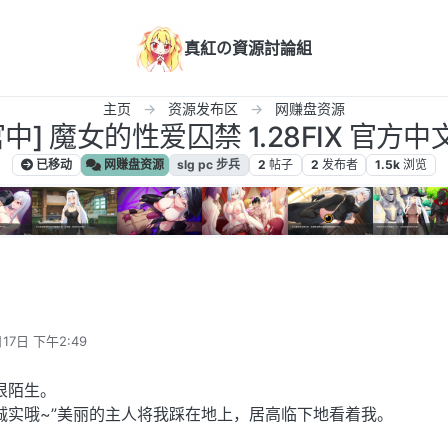
真紅の資源討論組
主页
资源发布区
网赚盘资源
/官中] 魔女的性爱囚禁 1.28FIX 官方中文
已移动
网赚盘资源
slg pc 步兵
2
帖子
2
发布者
1.5k
浏览
17日 下午2:49
很陌生。
诚实哦~”美丽的主人将我踩在地上，居高临下地看着我。