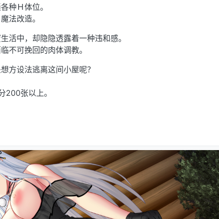
锁各种Ｈ体位。
、魔法改造。
蜜生活中，却隐隐透露着一种违和感。
面临不可挽回的肉体调教。
是想方设法逃离这间小屋呢？
分200张以上。