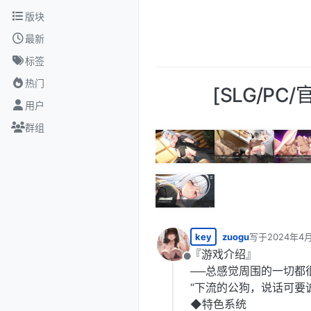
跳转至内容
版块
最新
标签
热门
[SLG/PC
用户
群组
key
zuogu
写于
2024年4月
最后由 编辑
『游戏介绍』
离线
──总感觉周围的一切都
“下流的公狗，说话可要
◆特色系统