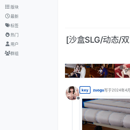
跳转至内容
版块
最新
标签
热门
[沙盒SLG/动态/双端
用户
群组
key
zuogu
写于
2024年4月
最后由 编辑
离线