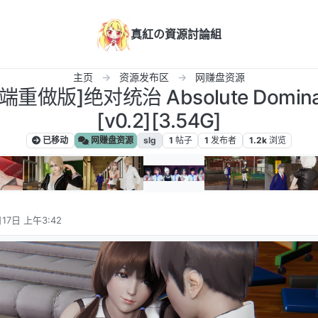
真紅の資源討論組
主页
资源发布区
网赚盘资源
重做版]绝对统治 Absolute Dominat
[v0.2][3.54G]
已移动
网赚盘资源
slg
1
帖子
1
发布者
1.2k
浏览
17日 上午3:42