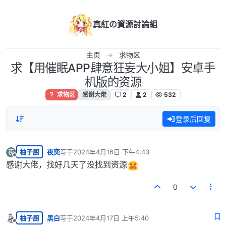
跳转至内容
真紅の資源討論組
主页
求物区
求【用催眠APP肆意狂妄大小姐】安卓手
机版的资源
求物区
感谢大佬
2
2
532
登录后回复
柚子厨
夜奕
写于
2024年4月16日 下午4:43
夜
最后由 编辑
离线
感谢大佬，找好几天了没找到资源
0
柚子厨
黑白
写于
2024年4月17日 上午5:40
最后由 编辑
离线