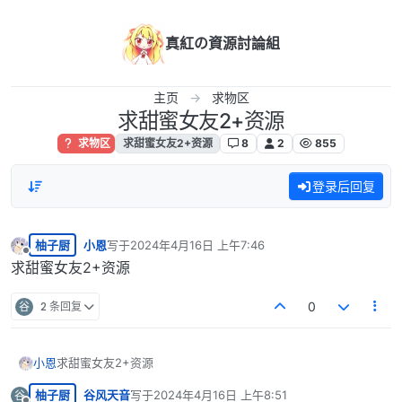
跳转至内容
真紅の資源討論組
主页
求物区
求甜蜜女友2+资源
求物区
求甜蜜女友2+资源
8
2
855
登录后回复
柚子厨
小恩
写于
2024年4月16日 上午7:46
最后由 编辑
离线
求甜蜜女友2+资源
谷
2 条回复
0
小恩
求甜蜜女友2+资源
柚子厨
谷风天音
写于
2024年4月16日 上午8:51
谷