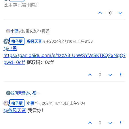
最后由 编辑
离线
此主題已被删除！
0
小恩
求甜蜜女友2+资源
柚子厨
谷风天音
写于
2024年4月16日 上午8:53
谷
最后由 编辑
离线
@
小恩
https://pan.baidu.com/s/1zzA3_UnWSYVsSKTKQ2xNgQ?
pwd=0cff
提取码：0cff
0
谷风天音
@
小恩
谷
https://pan.baidu.com/s/1zzA3_UnWSYVsSKTKQ2xNg
柚子厨
小恩
写于
2024年4月16日 上午9:04
Q?pwd=0cff
提取码：0cff
最后由 编辑
离线
@
谷风天音
我爱你！
0