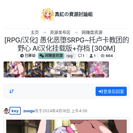
跳转至内容
真紅の資源討論組
主页
资源发布区
网赚盘资源
[RPG/汉化] 愚化恶堕SRPG~托卢卡教团的
野心 AI汉化挂载版+存档 [300M]
已移动
网赚盘资源
rpg
1
1
664
登录后回复
key
zuogu
写于
2024年4月16日 上午4:56
最后由 编辑
离线