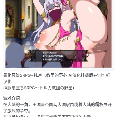
愚化恶堕SRPG~托卢卡教团的野心 AI汉化挂载版+存档 新
汉化
(X脳悪堕ちSRPG～トルカ教団の野望)
游戏介绍：
在大陆的一角，王国与帝国两大国家围绕着大陆的霸权展开
了激烈的争夺。