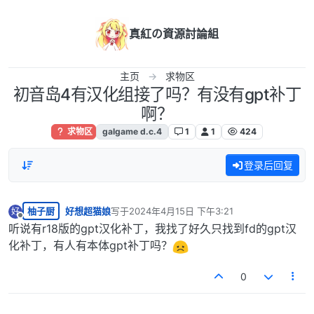
跳转至内容
真紅の資源討論組
主页
求物区
初音岛4有汉化组接了吗？有没有gpt补丁
啊？
求物区
galgame d.c.4
1
1
424
登录后回复
柚子厨
好想超猫娘
写于
2024年4月15日 下午3:21
好
最后由 编辑
离线
听说有r18版的gpt汉化补丁，我找了好久只找到fd的gpt汉
化补丁，有人有本体gpt补丁吗？
0