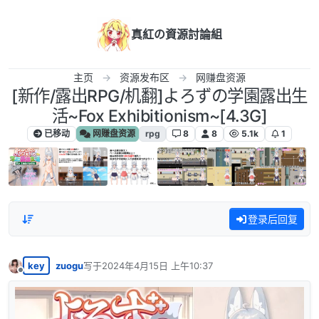
跳转至内容
真紅の資源討論組
主页
资源发布区
网赚盘资源
[新作/露出RPG/机翻]よろずの学園露出生
活~Fox Exhibitionism~[4.3G]
已移动
网赚盘资源
rpg
8
8
5.1k
1
登录后回复
key
zuogu
写于
2024年4月15日 上午10:37
最后由 编辑
离线