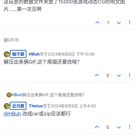
这玩意的数据文件夹放了15000张游戏动态CG的明文图
片……第一次见啊
1
2月 后
柚子厨
HBuh
写于
2024年8月8日 下午10:06
H
最后由 编辑
离线
解压出来俩GIF,这个尾缀还要改啥？
0
HBuh
解压出来俩GIF,这个尾缀还要改啥？
H
近月厨
Theluo
写于
2024年8月9日 上午4:05
T
最后由 编辑
离线
@
HBuh
改成rar或zip应该都行
0