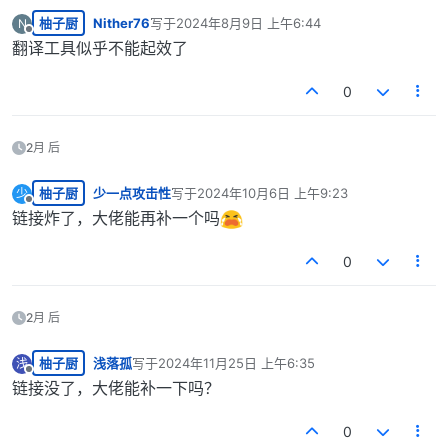
柚子厨
Nither76
写于
2024年8月9日 上午6:44
N
最后由 编辑
离线
翻译工具似乎不能起效了
0
2月 后
柚子厨
少一点攻击性
写于
2024年10月6日 上午9:23
少
最后由 编辑
离线
链接炸了，大佬能再补一个吗
0
2月 后
柚子厨
浅落孤
写于
2024年11月25日 上午6:35
浅
最后由 编辑
离线
链接没了，大佬能补一下吗？
0