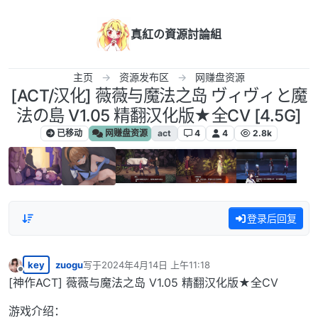
跳转至内容
真紅の資源討論組
主页
资源发布区
网赚盘资源
[ACT/汉化] 薇薇与魔法之岛 ヴィヴィと魔
法の島 V1.05 精翻汉化版★全CV [4.5G]
已移动
网赚盘资源
act
4
4
2.8k
登录后回复
key
zuogu
写于
2024年4月14日 上午11:18
最后由 编辑
离线
[神作ACT] 薇薇与魔法之岛 V1.05 精翻汉化版★全CV
游戏介绍：