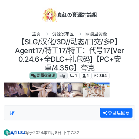
跳转至内容
真紅の資源討論組
主页
资源发布区
网赚盘资源
【SLG/汉化/3D//动态/口交/多P】
Agent17/特工17/特工：代号17[Ver
0.24.6+全DLC+礼包码]【PC+安
卓/4.35G】夸克
网赚盘资源
slg
1
1
394
登录后回复
真红LSJ
写于
2024年11月8日 下午7:32
真
最后由 编辑
离线