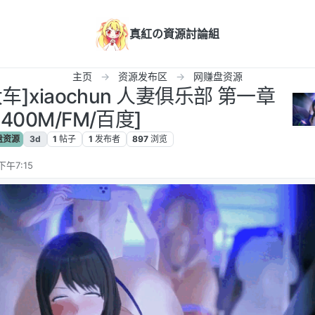
真紅の資源討論組
主页
资源发布区
网赚盘资源
车]xiaochun 人妻俱乐部 第一章
[400M/FM/百度]
盘资源
3d
1
帖子
1
发布者
897
浏览
下午7:15