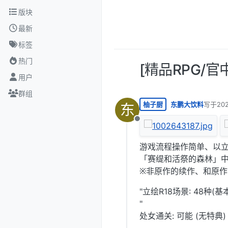
跳转至内容
版块
最新
标签
热门
[精品RPG/官中
用户
群组
柚子厨
东鹏大饮料
写于
20
东
最后由 
离线
游戏流程操作简单、以立
「赛缇和活祭的森林」
※非原作的续作、和原
"立绘R18场景: 48种(基
"
处女通关: 可能 (无特典)