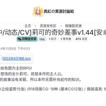
真紅の資源討論組
主页
资源发布区
网赚盘资源
/动态/CV]莉可的奇妙差事v1.44[安卓jo
网赚盘资源
rpg
1
帖子
1
发布者
473
浏览
24年11月8日 下午6:53
编辑
绘色图为主的RPG!
中登场的女仆莉可、将是本作的主人公。
作的故事没有关联、所以本作无需补充前作的知识。
本立绘姿势15张) /R18场景CG: 19种 (基本CG12张) / 换装道具: