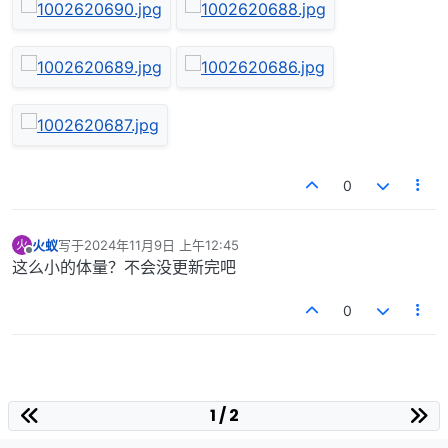
0
火蚁
写于
2024年11月9日 上午12:45
火
最后由 编辑
离线
这么小的体量？不会没更新完吧
0
1 / 2