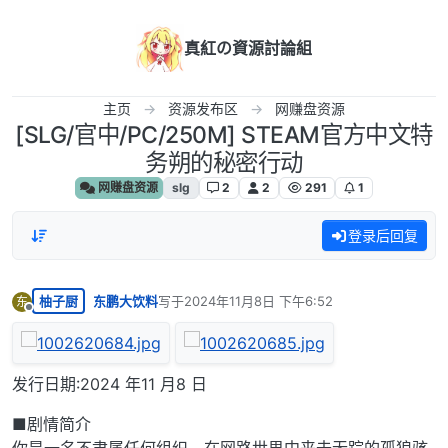
跳转至内容
真紅の資源討論組
主页
资源发布区
网赚盘资源
[SLG/官中/PC/250M] STEAM官方中文特
务朔的秘密行动
网赚盘资源
slg
2
2
291
1
登录后回复
柚子厨
东鹏大饮料
写于
2024年11月8日 下午6:52
东
最后由 编辑
离线
发行日期:2024 年11 月8 日
■剧情简介