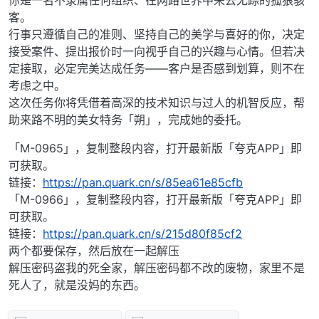
你是一名不隶属任何组织、在网路世界中来去无踪的孤狼骇
客。
行事只遵循自己的准则、坚持自己的美学与喜好的你，决定
接受案件、提出报价时一向视乎自己的兴趣与心情。但若决
定接取，必定完美达成任务——客户是否感到划算，则不在
考虑之中。
这次任务你将凭借着高深的技术知识与过人的机智反应，帮
助来路不明的美女特务「朔」，完成她的委托。
「M-0965」，复制整段内容，打开最新版「夸克APP」即
可获取。
链接：
https://pan.quark.cn/s/85ea61e85cfb
「M-0966」，复制整段内容，打开最新版「夸克APP」即
可获取。
链接：
https://pan.quark.cn/s/215d80f85cf2
两个都要保存，然后放在一起解压
解压密码盗我的死全家，解压密码都不改的废物，家里不是
死人了，就是没妈的东西。