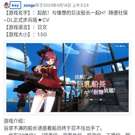
key
zuogu
写于
2024年4月14日 上午3:24
最后由 编辑
离线
【游戏名字】：起航！与憧憬的巨汝船长一起H！随便社保
~DL正式步兵版★CV
【游戏语言】：日文
【游戏大小】：1.5G
游戏介绍：
浴求不满的船长诱惑着船员终于忍不住出手了。