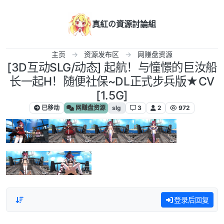
跳转至内容
真紅の資源討論組
主页
资源发布区
网赚盘资源
[3D互动SLG/动态] 起航！与憧憬的巨汝船
长一起H！随便社保~DL正式步兵版★CV
[1.5G]
已移动
网赚盘资源
slg
3
2
972
登录后回复