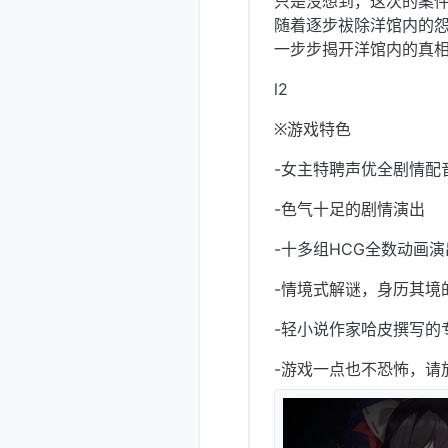
只是没想到，这次的案
随着逐步祓除洋馆内的
一步步揭开洋馆内的真相
l2
※游戏特色
-女主特聘声优全剧情配
-色气十足的剧情演出
-十多组HCG全数动画演
-情境式解谜，身历其境
-轻小说作家哈皮撰写的
-游戏一点也不恐怖，请