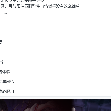
件比预期中的还要棘手许多！
怨灵，月与阳注意到整件事情似乎没有这么简单，
……
音
出
的体验
专属剧情
放心服用