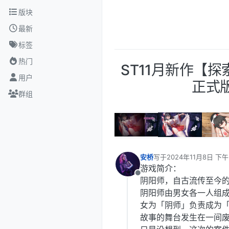
跳转至内容
版块
最新
标签
热门
ST11月新作【
用户
正式版
群组
安桥
写于
2024年11月8日 下午
最后由 编辑
游戏简介：
离线
阴阳师，自古流传至今
阴阳师由男女各一人组
女为「阴师」负责成为
故事的舞台发生在一间