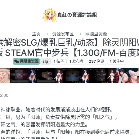
真紅の資源討論組
主页
资源发布区
网赚盘资源
探索解密SLG/爆乳巨乳/动态】除灵阴
 STEAM官中步兵【1.30G/FM-百
网赚盘资源
slg
1
帖子
1
发布者
237
浏览
1
关注中
5:00
的神祕职业，随着时代的发展渐渐淡出在人们的视野。
成一组，男为「阳师」负责提供除灵所需的「阳之气」；
「阳之气」的容器发挥阴阳道最大的力量。
废弃的洋馆，「阴师」月与「阳师」阳在接到委讬后前来除灵，