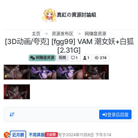
跳转至内容
真紅の資源討論組
主页
资源发布区
网赚盘资源
[3D动画/夸克] [fgg99] VAM 潮女妖+白狐
[2.31G]
网赚盘资源
视频
1
1
274
登录后回复
近月厨
不用其极
写于
2024年11月8日 下午3:14
不
已封禁
最后由 编辑