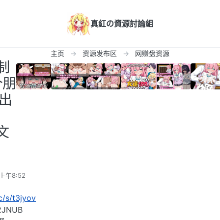
真紅の資源討論組
主页
资源发布区
网赚盘资源
G制
个朋
人出
0
文
上午8:52
cc/s/t3jyov
JNUB