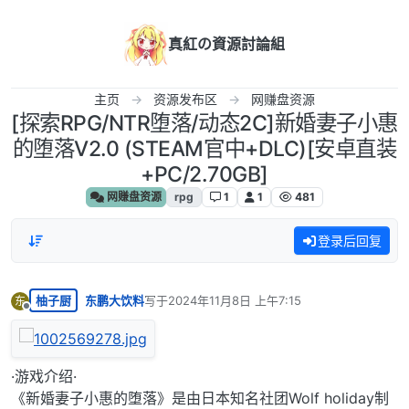
跳转至内容
真紅の資源討論組
主页
资源发布区
网赚盘资源
[探索RPG/NTR堕落/动态2C]新婚妻子小惠
的堕落V2.0 (STEAM官中+DLC)[安卓直装
+PC/2.70GB]
网赚盘资源
rpg
1
1
481
登录后回复
柚子厨
东鹏大饮料
写于
2024年11月8日 上午7:15
东
最后由 编辑
离线
·游戏介绍·
《新婚妻子小惠的堕落》是由日本知名社团Wolf holiday制