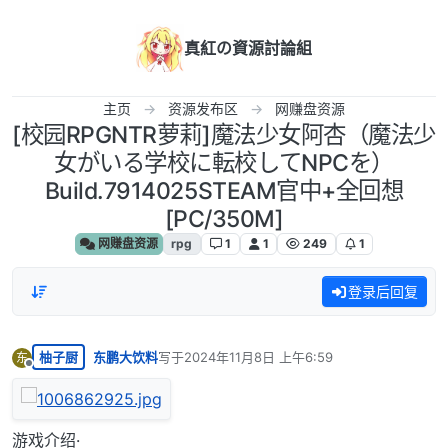
跳转至内容
真紅の資源討論組
主页
资源发布区
网赚盘资源
[校园RPGNTR萝莉]魔法少女阿杏（魔法少
女がいる学校に転校してNPCを）
Build.7914025STEAM官中+全回想
[PC/350M]
网赚盘资源
rpg
1
1
249
1
登录后回复
柚子厨
东鹏大饮料
写于
2024年11月8日 上午6:59
东
最后由 编辑
离线
游戏介绍·