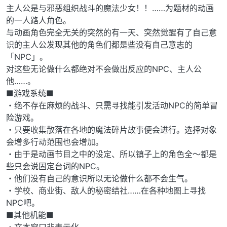
主人公是与邪恶组织战斗的魔法少女！！……为题材的动画
的一人路人角色。
与动画角色完全无关的突然的有一天、突然觉醒有了自己意
识的主人公发现其他的角色们都是些没有自己意志的
「NPC」。
对这些无论做什么都绝对不会做出反应的NPC、主人公
他……。
■游戏系统■
・绝不存在麻烦的战斗、只需寻找能引发活动NPC的简单冒
险游戏。
・只要收集散落在各地的魔法碎片故事便会进行。选择对象
会增多行动范围也会增加。
・由于是动画节目之中的设定、所以镇子上的角色全～都是
些只会说固定台词的NPC。
・他们没有自己的意识所以无论做什么都不会生气。
・学校、商业街、敌人的秘密结社……在各种地图上寻找
NPC吧。
■其他机能■