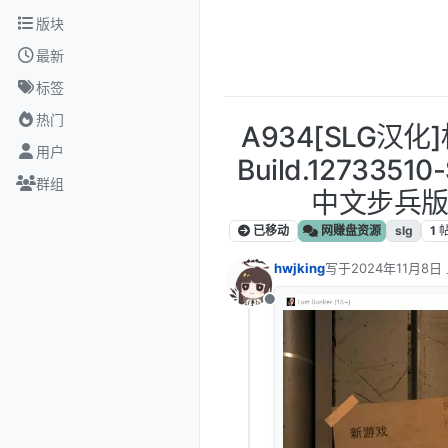
跳转至内容
版块
最新
标签
热门
A934[SLG汉化
用户
Build.127335
群组
中文步兵版
已移动
网赚盘资源
slg
1
hwjking
写于
2024年11月8日 
最后由 编辑
离线