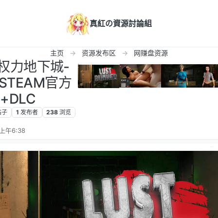
真紅の資源討論組
主页
资源发布区
网赚盘资源
]权力地下城-
10-STEAM官方
+DLC
帖子
1
发布者
238
浏览
上午6:38