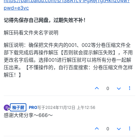
https://pan.baidu.com/s/1S8ATcV1FgAejTgtHkhz04w?
pwd=e3vc
记得先保存自己网盘，过期失效不补！
解压码看文件夹名字说明
解压说明：确保把文件夹内的001、002等分卷压缩文件全
部下载完成后再操作解压【否则就会提示解压失败】，不用
更改名字后缀。选择001进行解压就可以将所有分卷一起解
压出来。【不懂操作的，自行百度搜索：分卷压缩文件怎样
解压！】
0
柚子厨
PRO
写于
2024年11月12日 上午12:56
P
最后由 编辑
离线
感谢大佬分享～666～
0