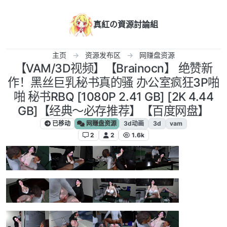
跳转至内容
真紅の資源討論組
主页
资源发布区
网赚盘资源
【VAM/3D视频】【Brainocn】 绝赞新
作！黑丝巨乳秘书真的骚 办公室疯狂3P啪
啪 秘书RBQ [1080P 2.41 GB] [2K 4.44
GB]【经典～必存推荐】【百度网盘】
已移动
网赚盘资源
3d动画
3d
vam
2
2
1.6k