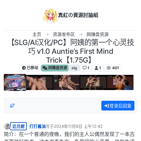
跳转至内容
真紅の資源討論組
主页
资源发布区
网赚盘资源
【SLG/AI汉化/PC】阿姨的第一个心灵技
巧 v1.0 Auntie’s First Mind
Trick【1.75G】
已移动
网赚盘资源
slg
1
1
401
登录后回复
近月厨
打打酱油
写于
2024年11月8日 上午12:42
最后由 编辑
离线
简介：在一个普通的夜晚，我们的主人公偶然发现了一本古