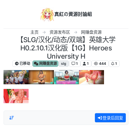
跳转至内容
真紅の資源討論組
主页
资源发布区
网赚盘资源
【SLG/汉化/动态/双端】英雄大学
H0.2.10.1汉化版【1G】Heroes
University H
已移动
网赚盘资源
slg
1
1
444
1
登录后回复