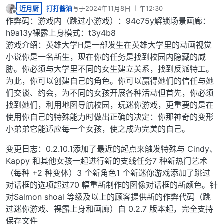
近月厨
打打酱油
写于
2024年11月8日 上午12:30
最后由 编辑
离线
作弊码：游戏内（跳过小游戏）：94c75y解锁场景画廊：
h9a13y裸露上身模式：t3y4b8
游戏介绍：英雄大学H是一部发生在英雄大学里的动画视觉
小说你是一名新生，现在你的任务是找到校园内隐藏的威
胁。你必须与大学里不同的女生建立关系，找到反派特工。
为此，你可以创建自己的角色。你可以赢得她们的信任与她
们交谈、约会，为不同的女孩开展各种活动但首先，你必须
找到她们，利用地图导航校园，玩迷你游戏，更重要的是在
使用你自己的特殊能力时做出正确的决定：你那神奇的变形
小弟弟它能适应每一个女孩，使之成为完美的自己。
变更日志：0.2.10.1添加了最近的起点来触发特殊与 Cindy、
Kappy 和其他女孩一起进行新的支线任务7 种新热门艺术
（每种 +2 种变体）3 个新角色1 个新迷你游戏添加了跳过
对话框的选项超过70 幅重新制作的图像对话框的新颜色。针
对Salmon shoal 等级及以上的顾客提供新的作弊代码（跳
过迷你游戏、裸露上身和画廊）自 0.2.7 版本起，完全支持
保存文件