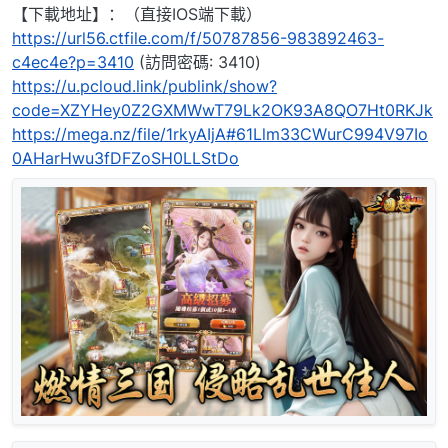
【下載地址】：（直接IOS端下載）
https://url56.ctfile.com/f/50787856-983892463-
c4ec4e?p=3410
(訪問密碼: 3410)
https://u.pcloud.link/publink/show?
code=XZYHey0Z2GXMWwT79Lk2OK93A8QO7Ht0RKJk
https://mega.nz/file/1rkyAIjA#61Llm33CWurC994V97Io
0AHarHwu3fDFZoSH0LLStDo