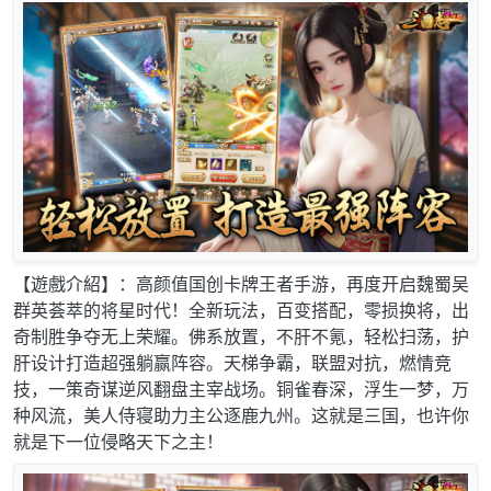
【遊戲介紹】：高颜值国创卡牌王者手游，再度开启魏蜀吴
群英荟萃的将星时代！全新玩法，百变搭配，零损换将，出
奇制胜争夺无上荣耀。佛系放置，不肝不氪，轻松扫荡，护
肝设计打造超强躺赢阵容。天梯争霸，联盟对抗，燃情竞
技，一策奇谋逆风翻盘主宰战场。铜雀春深，浮生一梦，万
种风流，美人侍寝助力主公逐鹿九州。这就是三国，也许你
就是下一位侵略天下之主！