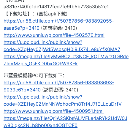
a881e7f40fc1de14812fed7fe9fb5b72853b52e1
【下载地址】：(直接apk下载)
https://url56.ctfile.com/f/50787856-983892055-
aaaa5e?p=3410
(訪問密碼: 3410)
http://www.xunniuwp.com/file-4502570.html
https://u.pcloud.link/publink/show?
code=XZqHey0ZjWd5VsbsqH0I9JX74Le8uYfX0MA7
https://mega.nz/file/lyMwBCzL#3NCE_kQTMwrzGGRde
ZlcVMzpis_GsFKD0bxGQhW9KFk
带藍疊模擬器PC可下载如下：
https://url56.ctfile.com/f/50787856-983893693-
9039c6?p=3410
(訪問密碼: 3410)
https://u.pcloud.link/publink/show?
code=XZEHey0ZMnNNWohocPm8Trf4J7fELLcuDrfV
http://www.xunniuwp.com/file-4500951.html
https://mega.nz/file/Qr1A2SKb#AlJVFLe4aRYk2UdW0J
w80Iqkc2NLb8bp00xn4OGTCF0