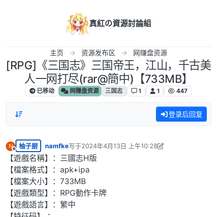
跳转至内容
真紅の資源討論組
主页
资源发布区
网赚盘资源
[RPG]《三国志》三国帝王，江山，千古美
人一网打尽(rar@簡中)【733MB】
已移动
网赚盘资源
三国志
1
1
447
登录后回复
柚子厨
namfke
写于
2024年4月13日 上午10:28
N
最后由 namfke 编辑
2024年4月13日 上午5:29
离线
【遊戲名稱】：三國志H版
【檔案格式】：apk+ipa
【檔案大小】：733MB
【遊戲類型】：RPG動作卡牌
【遊戲語言】：繁中
【特征码】 ：