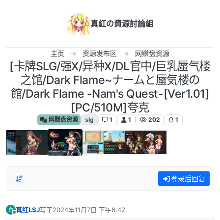
跳转至内容
真紅の資源討論組
主页
资源发布区
网赚盘资源
[卡牌SLG/强X/异种X/DL官中/巨乳蜃气楼
之馆/Dark Flame~ナームと蜃気楼の
館/Dark Flame -Nam's Quest-[Ver1.01]
[PC/510M]夸克
网赚盘资源
slg
1
1
202
1
登录后回复
真红LSJ
写于
2024年11月7日 下午6:42
真
最后由 编辑
离线