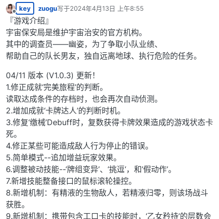
key
zuogu
写于
2024年4月13日 上午8:55
最后由 编辑
离线
『游戏介绍』
宇宙保安局是维护宇宙治安的官方机构。
其中的调查员——幽姿，为了争取小队业绩、
帮助自己的队长男友，独自远离地球、执行危险的任务。
04/11 版本 (V1.0.3) 更新！
1.修正成就‘完美旅程’的判断。
读取达成条件的存档时，也会再次自动侦测。
2.增加成就‘卡牌达人’的判断时机。
3.修复‘缴械’Debuff时，复数获得卡牌效果造成的游戏状态卡
死。
4.修正某些可能造成敌人行为停止的错误。
5.简单模式--追加增益玩家效果。
6.调整被动技能--‘牌组变异’、‘挑逗‘，和’假动作’。
7.新增技能整备接口的鼠标滚轮操控。
8.新增机制：有精液的生物敌人，若精液归零，则该场战斗
获胜。
9.新增机制：携带包含工口卡的技能时，‘乙女矜持’的层数会