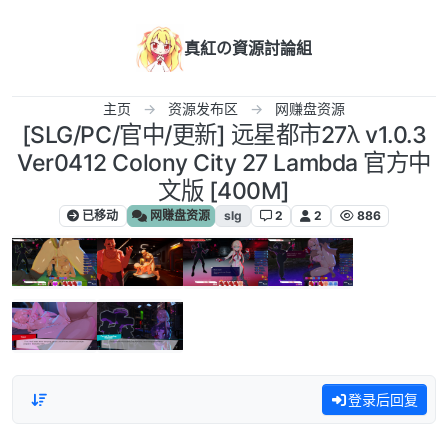
跳转至内容
真紅の資源討論組
主页
资源发布区
网赚盘资源
[SLG/PC/官中/更新] 远星都市27λ v1.0.3
Ver0412 Colony City 27 Lambda 官方中
文版 [400M]
已移动
网赚盘资源
slg
2
2
886
登录后回复