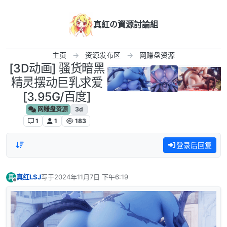
跳转至内容
真紅の資源討論組
主页
资源发布区
网赚盘资源
[3D动画] 骚货暗黑
精灵摆动巨乳求爱
[3.95G/百度]
网赚盘资源
3d
1
1
183
登录后回复
真红LSJ
写于
2024年11月7日 下午6:19
真
最后由 编辑
离线