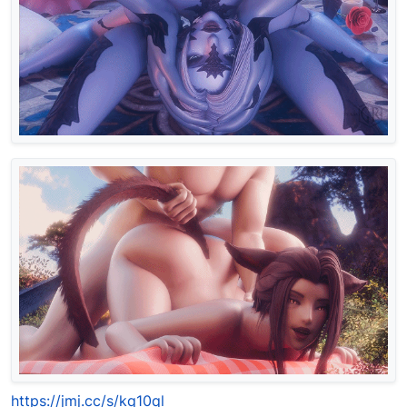
https://jmj.cc/s/kq10ql