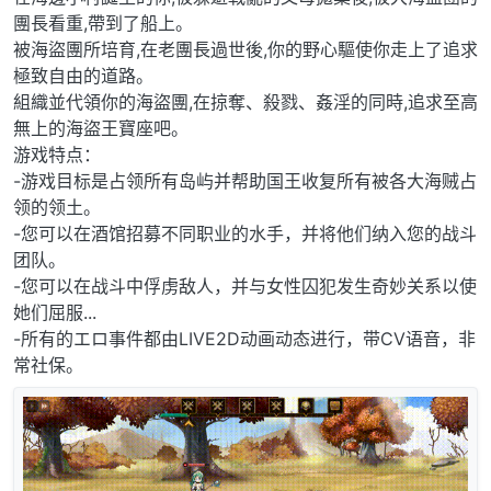
團長看重,帶到了船上。
被海盜團所培育,在老團長過世後,你的野心驅使你走上了追求
極致自由的道路。
組織並代領你的海盜團,在掠奪、殺戮、姦淫的同時,追求至高
無上的海盜王寶座吧。
游戏特点：
-游戏目标是占领所有岛屿并帮助国王收复所有被各大海贼占
领的领土。
-您可以在酒馆招募不同职业的水手，并将他们纳入您的战斗
团队。
-您可以在战斗中俘虏敌人，并与女性囚犯发生奇妙关系以使
她们屈服...
-所有的エロ事件都由LIVE2D动画动态进行，带CV语音，非
常社保。