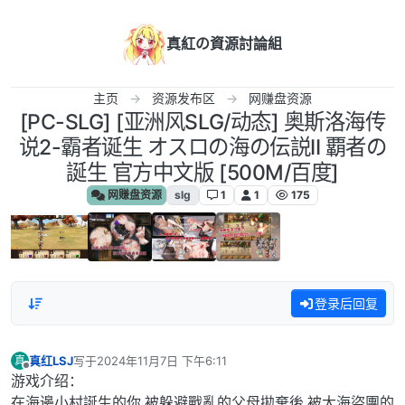
跳转至内容
真紅の資源討論組
主页
资源发布区
网赚盘资源
[PC-SLG] [亚洲风SLG/动态] 奥斯洛海传
说2-霸者诞生 オスロの海の伝説II 覇者の
誕生 官方中文版 [500M/百度]
网赚盘资源
slg
1
1
175
登录后回复
真红LSJ
写于
2024年11月7日 下午6:11
真
最后由 编辑
离线
游戏介绍：
在海邊小村誕生的你,被躲避戰亂的父母拋棄後,被大海盜團的