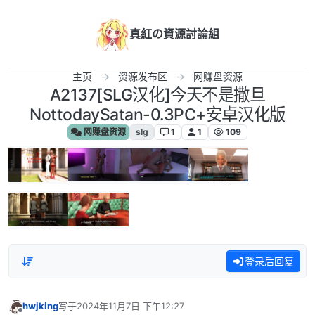
跳转至内容
真紅の資源討論組
主页
资源发布区
网赚盘资源
A2137[SLG汉化]今天不是撒旦
NottodaySatan-0.3PC+安卓汉化版
网赚盘资源
slg
1
1
109
登录后回复
hwjking
写于
2024年11月7日 下午12:27
最后由 编辑