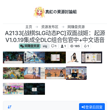
跳转至内容
真紅の資源討論組
主页
资源发布区
网赚盘资源
A2133[战棋SLG动态PC]双面战姬：起源
V1.0.19集成全DLC组合包官中+中文语音
网赚盘资源
slg
1
1
185
1
登录后回复