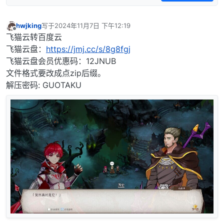
hwjking
写于
2024年11月7日 下午12:19
最后由 编辑
离线
飞猫云转百度云
飞猫云盘：
https://jmj.cc/s/8g8fgj
飞猫云盘会员优惠码：12JNUB
文件格式要改成点zip后缀。
解压密码: GUOTAKU