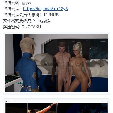
离线
飞猫云转百度云
飞猫云盘：
https://jmj.cc/s/xq22y3
飞猫云盘会员优惠码：12JNUB
文件格式要改成点zip后缀。
解压密码: GUOTAKU