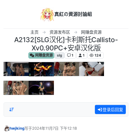
跳转至内容
真紅の資源討論組
主页
资源发布区
网赚盘资源
A2132[SLG汉化]卡利斯托Callisto-
Xv0.90PC+安卓汉化版
网赚盘资源
slg
1
1
124
登录后回复
hwjking
写于
2024年11月7日 下午12:18
最后由 编辑