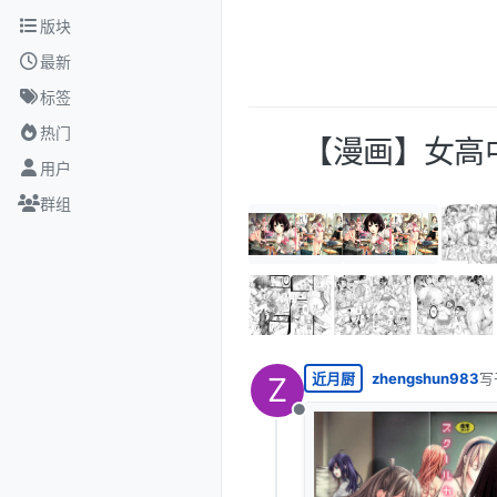
跳转至内容
版块
最新
标签
热门
【漫画】女高中
用户
群组
近月厨
zhengshun983
写
Z
最
离线