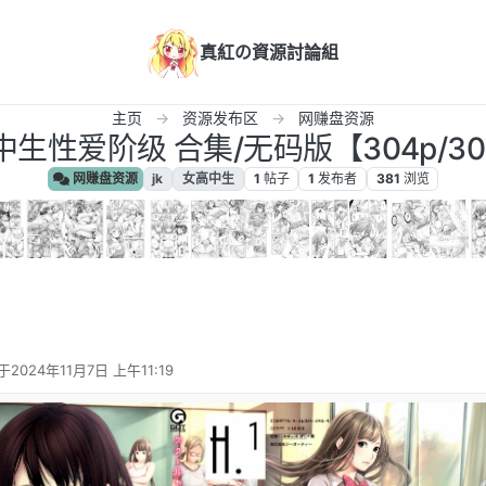
真紅の資源討論組
主页
资源发布区
网赚盘资源
生性爱阶级 合集/无码版【304p/30
网赚盘资源
jk
女高中生
1
帖子
1
发布者
381
浏览
于
2024年11月7日 上午11:19
后由 编辑