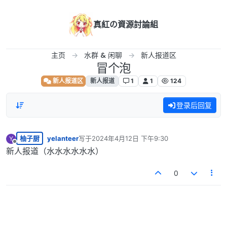
跳转至内容
真紅の資源討論組
主页
水群 & 闲聊
新人报道区
冒个泡
新人报道区
新人报道
1
1
124
登录后回复
柚子厨
yelanteer
写于
2024年4月12日 下午9:30
Y
最后由 编辑
离线
新人报道（水水水水水水）
0