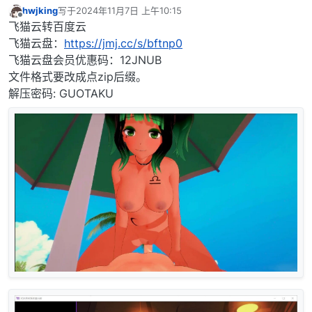
hwjking
写于
2024年11月7日 上午10:15
最后由 编辑
离线
飞猫云转百度云
飞猫云盘：
https://jmj.cc/s/bftnp0
飞猫云盘会员优惠码：12JNUB
文件格式要改成点zip后缀。
解压密码: GUOTAKU