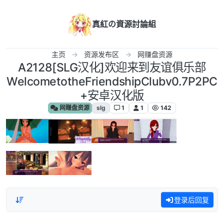
跳转至内容
真紅の資源討論組
主页
资源发布区
网赚盘资源
A2128[SLG汉化]欢迎来到友谊俱乐部
WelcometotheFriendshipClubv0.7P2PC
+安卓汉化版
网赚盘资源
slg
1
1
142
登录后回复