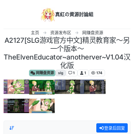
跳转至内容
真紅の資源討論組
主页
资源发布区
网赚盘资源
A2127[SLG游戏官方中文]精灵教育家～另
一个版本～
TheElvenEducator~anotherver~V1.04汉
化版
网赚盘资源
slg
1
1
174
登录后回复