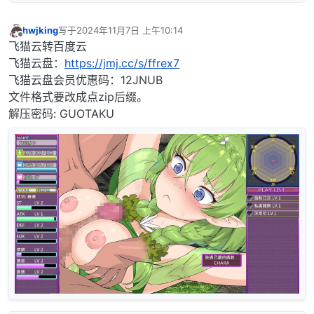
hwjking
写于
2024年11月7日 上午10:14
最后由 编辑
离线
飞猫云转百度云
飞猫云盘：
https://jmj.cc/s/ffrex7
飞猫云盘会员优惠码：12JNUB
文件格式要改成点zip后缀。
解压密码: GUOTAKU