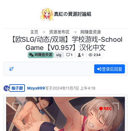
跳转至内容
真紅の資源討論組
主页
资源发布区
网赚盘资源
【欧SLG/动态/双端】学校游戏-School
Game【V0.957】汉化中文
网赚盘资源
slg
1
1
234
登录后回复
柚子厨
Mzys999
写于
2024年11月7日 上午4:19
M
最后由 编辑
离线